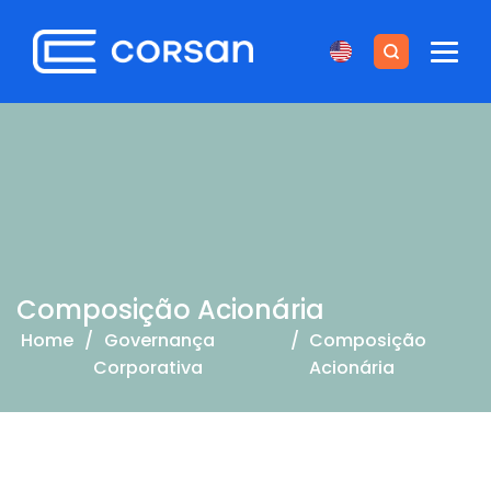
Composição Acionária
Home
/
Governança
/
Composição
Corporativa
Acionária