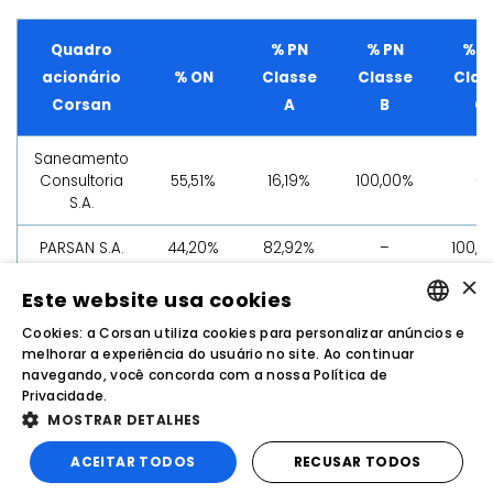
Quadro
% PN
% PN
% P
acionário
% ON
Classe
Classe
Clas
Corsan
A
B
C
Saneamento
Consultoria
55,51%
16,19%
100,00%
–
S.A.
PARSAN S.A.
44,20%
82,92%
–
100,0
×
Demais
Este website usa cookies
0,30%
0,89%
–
–
acionistas
Cookies: a Corsan utiliza cookies para personalizar anúncios e
PORTUGUESE
melhorar a experiência do usuário no site. Ao continuar
Total
100,00%
100,00%
100,00%
100,
navegando, você concorda com a nossa Política de
ENGLISH
Privacidade.
MOSTRAR DETALHES
ACEITAR TODOS
RECUSAR TODOS
IBOV
R$ 172.513
-1,73%