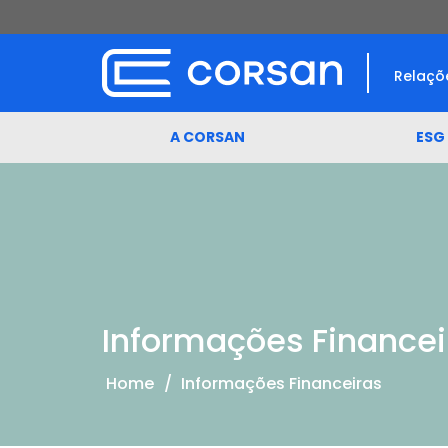
Relaçõ
A CORSAN
ESG
Informações Financei
Home
/
Informações Financeiras